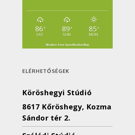
86
89
85
°
°
°
SAT
SUN
MON
Weather from OpenWeatherMap
ELÉRHETŐSÉGEK
Köröshegyi Stúdió
8617 Kőröshegy, Kozma
Sándor tér 2.