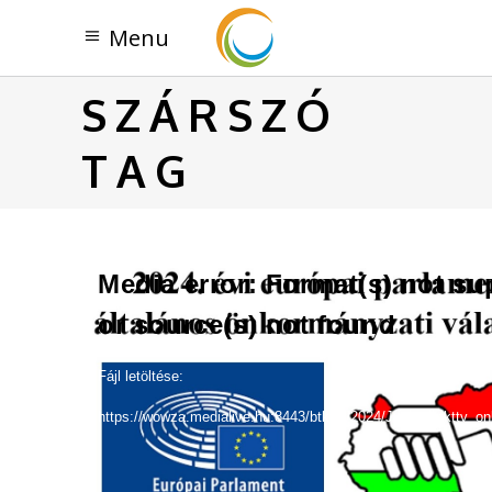
SZÁRSZÓ
TAG
Videólejátszó
Media error: Format(s) not s
or source(s) not found
Fájl letöltése:
https://wowza.medialive.hu:8443/btkttv/2024/Junius/btkttv