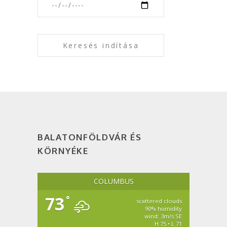
BALATONFÖLDVÁR ÉS
KÖRNYÉKE
COLUMBUS
73
°
scattered clouds
90% humidity
wind: 3m/s SE
H 75 • L 71