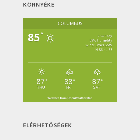
KÖRNYÉKE
COLUMBUS
85
°
clear sky
59% humidity
wind: 3m/s SSW
H 86 • L 83
87
88
87
°
°
°
THU
FRI
SAT
Weather from OpenWeatherMap
ELÉRHETŐSÉGEK