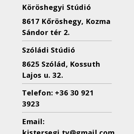
Köröshegyi Stúdió
8617 Kőröshegy, Kozma
Sándor tér 2.
Szóládi Stúdió
8625 Szólád, Kossuth
Lajos u. 32.
Telefon: +36 30 921
3923
Email:
kistersegi.tv@gmail.com