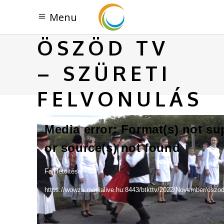
ÖSZÖD TV
– SZÜRETI
FELVONULÁS
Videólejátszó
Media error: Format(s) not s
or source(s) not found
Fájl letöltése:
https://wowza.medialive.hu:8443/btkttv/2022/November/oszo