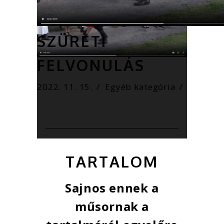
ÖSZÖD TV –
SZÜRETI
FELVONULÁS
2022. 11. 15.
Egyéb kategória
TARTALOM
Sajnos ennek a
műsornak a