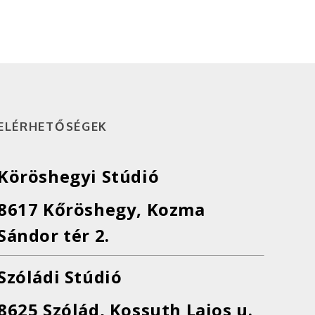
ELÉRHETŐSÉGEK
Köröshegyi Stúdió
8617 Kőröshegy, Kozma
Sándor tér 2.
Szóládi Stúdió
8625 Szólád, Kossuth Lajos u.