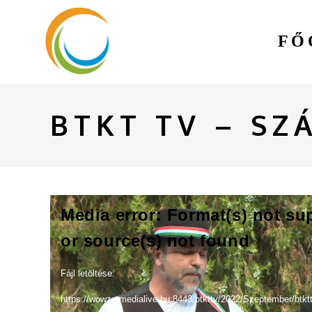
FŐ
BTKT TV – SZ
Videólejátszó
Media error: Format(s) not su
or source(s) not found
Fájl letöltése:
https://wowza.medialive.hu:8443/btkttv/2022/Szeptember/bt