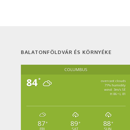
BALATONFÖLDVÁR ÉS KÖRNYÉKE
COLUMBUS
84
°
overcast clouds
71% humidity
wind: 3m/s SE
H 86 • L 81
87
89
88
°
°
°
FRI
SAT
SUN