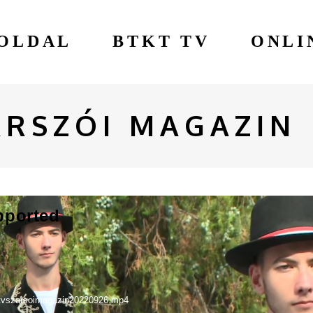
OLDAL
BTKT TV
ONLI
ÁRSZÓI MAGAZIN
pported
kttvszarsoimagazin20220926.mp4