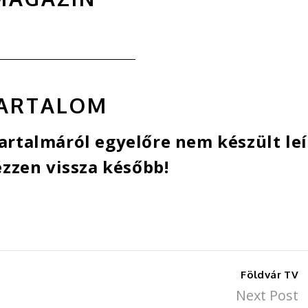
ARTALOM
rtalmáról egyelőre nem készült leí
zzen vissza később!
Földvár TV
Next Post