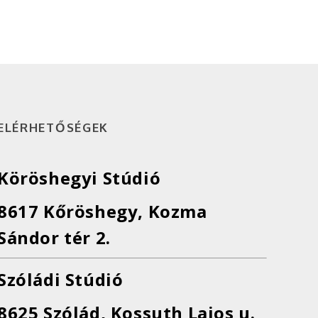
ELÉRHETŐSÉGEK
Köröshegyi Stúdió
8617 Kőröshegy, Kozma
Sándor tér 2.
Szóládi Stúdió
8625 Szólád, Kossuth Lajos u.