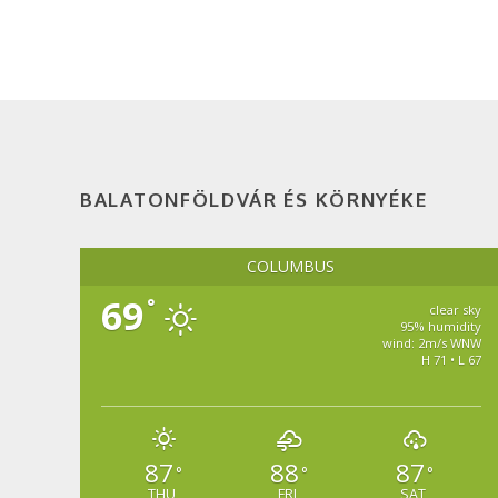
BALATONFÖLDVÁR ÉS KÖRNYÉKE
COLUMBUS
69
°
clear sky
95% humidity
wind: 2m/s WNW
H 71 • L 67
87
88
87
°
°
°
THU
FRI
SAT