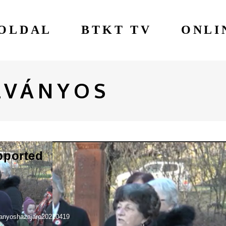
OLDAL
BTKT TV
ONLI
LVÁNYOS
pported
lvanyoshazajaro20220419