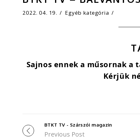
2022. 04. 19.
Egyéb kategória
T
Sajnos ennek a műsornak a ta
Kérjük né
BTKT TV - Szárszói magazin
Previous Post