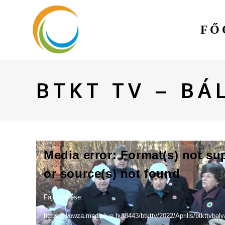
FŐ
BTKT TV – BÁ
Videólejátszó
Media error: Format(s) not su
or source(s) not found
Fájl letöltése:
https://wowza.medialive.hu:8443/btkttv/2022/Aprilis/btkttvba